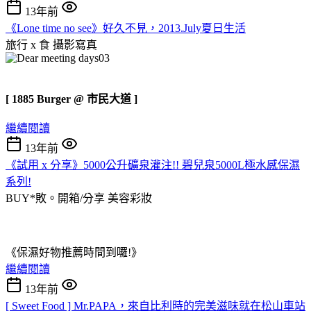
13年前
《Lone time no see》好久不見，2013.July夏日生活
旅行 x 食
攝影寫真
[ 1885 Burger @ 市民大道 ]
繼續閱讀
13年前
《試用 x 分享》5000公升礦泉灌注!! 碧兒泉5000L極水感保濕
系列!
BUY*敗。開箱/分享
美容彩妝
《保濕好物推薦時間到囉!》
繼續閱讀
13年前
[ Sweet Food ] Mr.PAPA，來自比利時的完美滋味就在松山車站