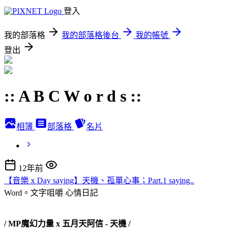
登入
我的部落格
我的部落格後台
我的帳號
登出
:: A B C W o r d s ::
相簿
部落格
名片
12年前
【音樂 x Day saying】天機、孤單心事；Part.1 saying..
Word。文字咀嚼
心情日記
/ MP魔幻力量 x 五月天阿信 - 天機 /