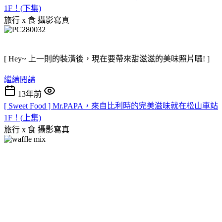
1F！(下集)
旅行 x 食
攝影寫真
[ Hey~ 上一則的裝潢後，現在要帶來甜滋滋的美味照片囉! ]
繼續閱讀
13年前
[ Sweet Food ] Mr.PAPA，來自比利時的完美滋味就在松山車站
1F！(上集)
旅行 x 食
攝影寫真