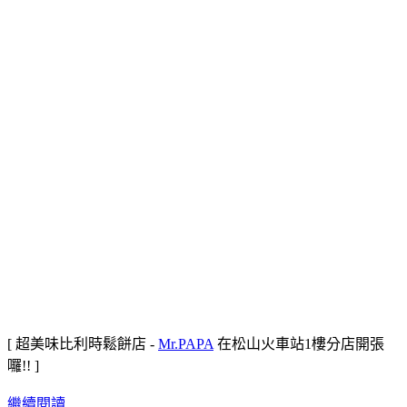
[ 超美味比利時鬆餅店 -
Mr.PAPA
在松山火車站1樓分店開張
囉!! ]
繼續閱讀